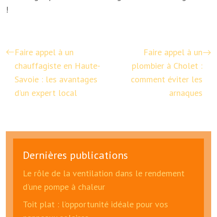
!
Faire appel à un
Faire appel à un
chauffagiste en Haute-
plombier à Cholet :
Savoie : les avantages
comment éviter les
d’un expert local
arnaques
Dernières publications
Le rôle de la ventilation dans le rendement
d’une pompe à chaleur
Toit plat : l’opportunité idéale pour vos