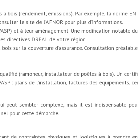
 à bois (rendement, émissions). Par exemple, la norme EN
nsulter le site de l’AFNOR pour plus d’informations.
VASP) et à leur aménagement. Une modification notable du
les directives DREAL de votre région.
à bois sur la couverture d’assurance. Consultation préalable
l qualifié (ramoneur, installateur de poêles à bois). Un cert
P : plans de l’installation, factures des équipements, cer
i peut sembler complexe, mais il est indispensable pour g
nnel pour cette démarche.
utant de contraintes physiques et logistiques à prendre en