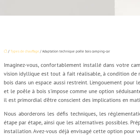
/
Types de chauffage
/ Adaptation technique poêle bois camping-car
Imaginez-vous, confortablement installé dans votre campin
vision idyllique est tout à fait réalisable, à condition d
bois dans un espace aussi restreint. L’engouement pour l
et le poêle à bois s’impose comme une option séduisante
il est primordial d’être conscient des implications en ma
Nous aborderons les défis techniques, les réglementatio
étape par étape, ainsi que les alternatives possibles. Pr
installation. Avez-vous déjà envisagé cette option pour v