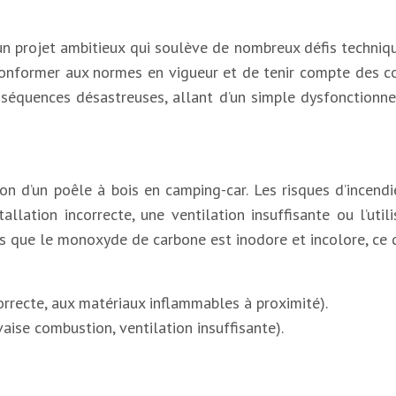
 un projet ambitieux qui soulève de nombreux défis techniqu
conformer aux normes en vigueur et de tenir compte des con
onséquences désastreuses, allant d’un simple dysfonction
ation d’un poêle à bois en camping-car. Les risques d’incen
tallation incorrecte, une ventilation insuffisante ou l’u
 que le monoxyde de carbone est inodore et incolore, ce q
correcte, aux matériaux inflammables à proximité).
ise combustion, ventilation insuffisante).