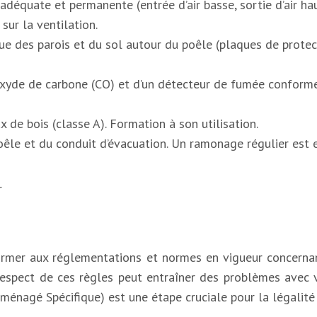
adéquate et permanente (entrée d’air basse, sortie d’air hau
r la ventilation.
ue des parois et du sol autour du poêle (plaques de protecti
xyde de carbone (CO) et d’un détecteur de fumée conform
x de bois (classe A). Formation à son utilisation.
êle et du conduit d’évacuation. Un ramonage régulier est es
ormer aux réglementations et normes en vigueur concernant l
espect de ces règles peut entraîner des problèmes avec vo
énagé Spécifique) est une étape cruciale pour la légalité 