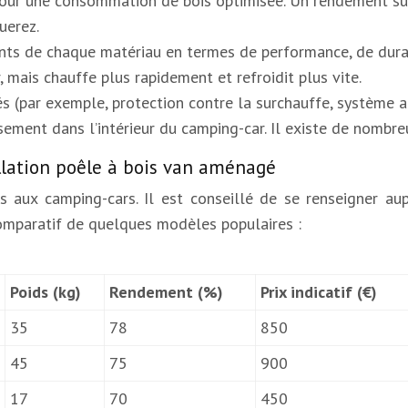
our une consommation de bois optimisée. Un rendement sup
uerez.
ients de chaque matériau en termes de performance, de durab
r, mais chauffe plus rapidement et refroidit plus vite.
rés (par exemple, protection contre la surchauffe, système
usement dans l’intérieur du camping-car. Il existe de nombr
lation poêle à bois van aménagé
aux camping-cars. Il est conseillé de se renseigner aup
 comparatif de quelques modèles populaires :
Poids (kg)
Rendement (%)
Prix indicatif (€)
35
78
850
45
75
900
17
70
450