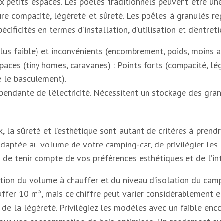
x petits espaces. Les poêles traditionnels peuvent être un
re compacité, légèreté et sûreté. Les poêles à granulés rep
ificités en termes d’installation, d’utilisation et d’entreti
 plus faible) et inconvénients (encombrement, poids, moins 
paces (tiny homes, caravanes) : Points forts (compacité, l
e le basculement).
pendante de l’électricité. Nécessitent un stockage des gran
, la sûreté et l’esthétique sont autant de critères à prendr
adaptée au volume de votre camping-car, de privilégier les
as de tenir compte de vos préférences esthétiques et de l’
ction du volume à chauffer et du niveau d’isolation du camp
ffer 10 m³, mais ce chiffre peut varier considérablement en
de la légèreté. Privilégiez les modèles avec un faible enc