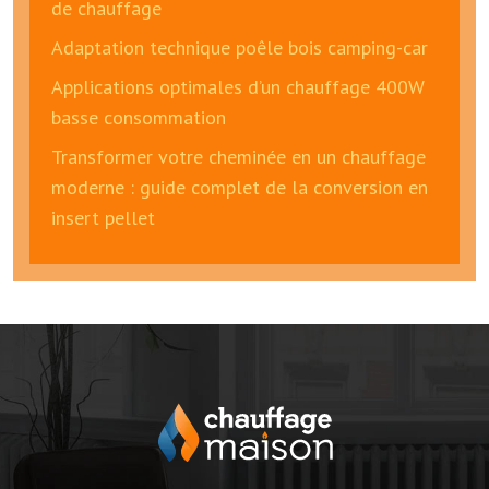
de chauffage
Adaptation technique poêle bois camping-car
Applications optimales d’un chauffage 400W
basse consommation
Transformer votre cheminée en un chauffage
moderne : guide complet de la conversion en
insert pellet