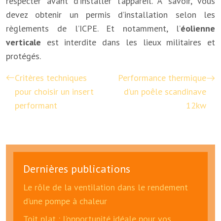
respecter avant d’installer l’appareil. À savoir, vous
devez obtenir un permis d’installation selon les
règlements de l’ICPE. Et notamment, l’
éolienne
verticale
est interdite dans les lieux militaires et
protégés.
Critères techniques
Performance thermique
pour choisir un insert
d’un poêle scandinave
performant
12kw
Dernières publications
Le rôle de la ventilation dans le rendement
d’une pompe à chaleur
Toit plat : l’opportunité idéale pour vos