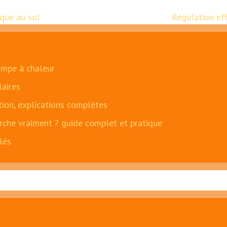
que au sol
Régulation eff
ompe à chaleur
laires
ation, explications complètes
che vraiment ? guide complet et pratique
lés