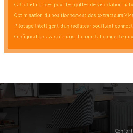
Calcul et normes pour les grilles de ventilation natu
Optimisation du positionnement des extracteurs VMC
Pilotage intelligent d’un radiateur soufflant connec
Configuration avancée d’un thermostat connecté nou
Confort 