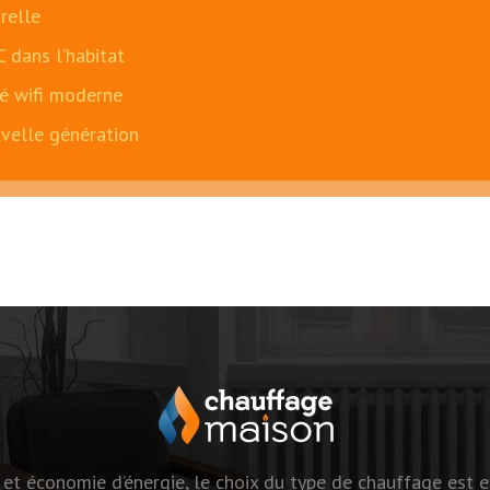
relle
 dans l’habitat
té wifi moderne
velle génération
et économie d’énergie, le choix du type de chauffage est e