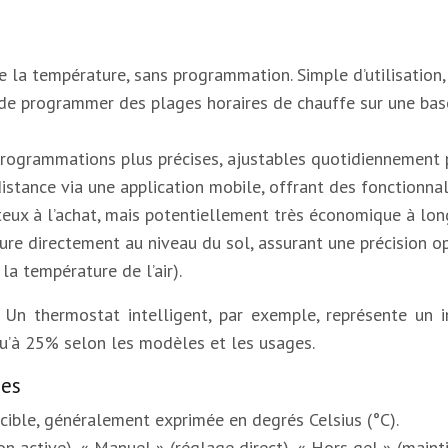
la température, sans programmation. Simple d’utilisation,
e programmer des plages horaires de chauffe sur une base 
rogrammations plus précises, ajustables quotidiennement po
istance via une application mobile, offrant des fonctionna
teux à l’achat, mais potentiellement très économique à lon
re directement au niveau du sol, assurant une précision op
a température de l’air).
Un thermostat intelligent, par exemple, représente un in
squ’à 25% selon les modèles et les usages.
nes
 cible, généralement exprimée en degrés Celsius (°C).
n active), « Manuel » (réglage direct), « Hors gel » (main