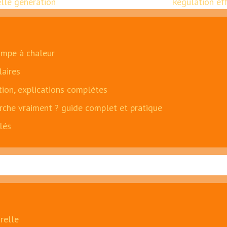
lle génération
Régulation eff
ompe à chaleur
laires
ation, explications complètes
che vraiment ? guide complet et pratique
lés
relle