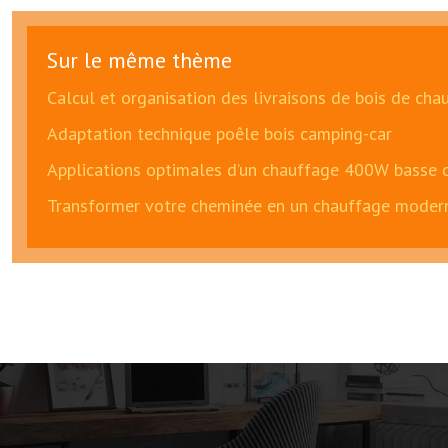
Sur le même thème
Calcul et organisation des livraisons de bois de cha
Adaptation technique poêle bois camping-car
Applications optimales d’un chauffage 400W basse
Transformer votre cheminée en un chauffage moderne