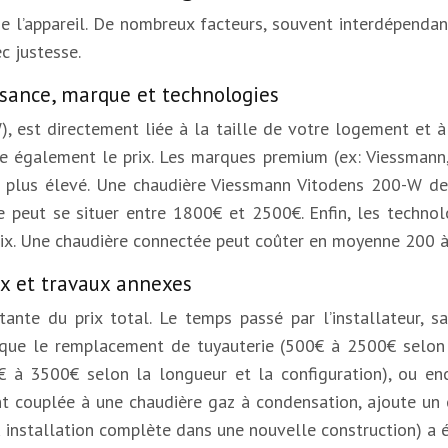
 de l’appareil. De nombreux facteurs, souvent interdépendan
c justesse.
ssance, marque et technologies
), est directement liée à la taille de votre logement et 
nce également le prix. Les marques premium (ex: Viessmann
t plus élevé. Une chaudière Viessmann Vitodens 200-W d
ut se situer entre 1800€ et 2500€. Enfin, les technolo
 prix. Une chaudière connectée peut coûter en moyenne 200 
ux et travaux annexes
nte du prix total. Le temps passé par l’installateur, sa
s que le remplacement de tuyauterie (500€ à 2500€ selon l
 à 3500€ selon la longueur et la configuration), ou enc
nt couplée à une chaudière gaz à condensation, ajoute u
 installation complète dans une nouvelle construction) a é