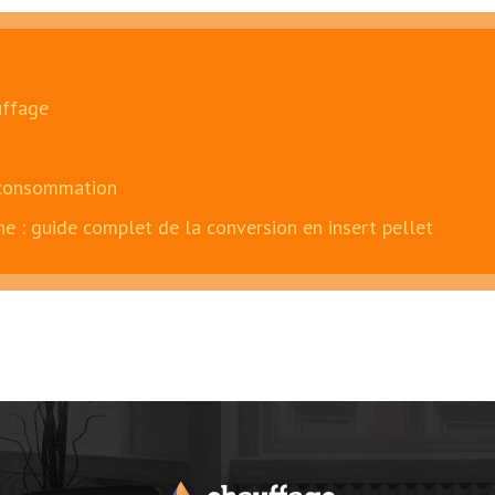
uffage
 consommation
 : guide complet de la conversion en insert pellet