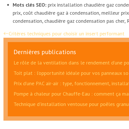
Mots clés SEO:
prix installation chaudière gaz cond
prix, coût chaudière gaz à condensation, meilleur pr
condensation, chaudière gaz condensation pas cher, 
Critères techniques pour choisir un insert performant
Dernières publications
Le rôle de la ventilation dans le rendement d’une p
Toit plat : l’opportunité idéale pour vos panneaux so
Prix d’une PAC air-air : type, fonctionnement, install
Pompe à chaleur pour Chauffe-Eau : comment ça mar
Technique d’installation ventouse pour poêles granu