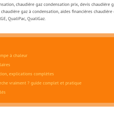
ensation, chaudière gaz condensation prix, devis chaudière 
ix chaudière gaz à condensation, aides financières chaudièr
RGE, QualiPac, QualiGaz.
ompe à chaleur
laires
ation, explications complètes
che vraiment ? guide complet et pratique
lés