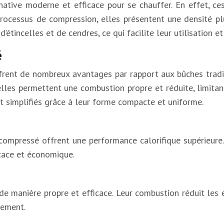
ative moderne et efficace pour se chauffer. En effet, c
 processus de compression, elles présentent une densité p
étincelles et de cendres, ce qui facilite leur utilisation et
é
rent de nombreux avantages par rapport aux bûches tradit
elles permettent une combustion propre et réduite, limitant
t simplifiés grâce à leur forme compacte et uniforme.
 compressé offrent une performance calorifique supérieure
cace et économique.
 manière propre et efficace. Leur combustion réduit les é
nnement.