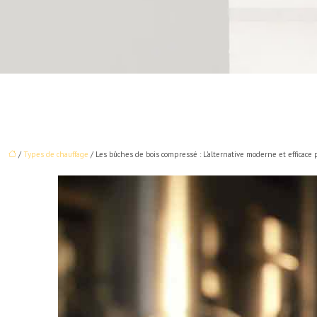
/
Types de chauffage
/ Les bûches de bois compressé : L’alternative moderne et efficace 