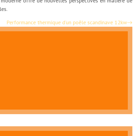
ve moderne offre de nouvelles perspectives en matière de
les.
Performance thermique d’un poêle scandinave 12kw