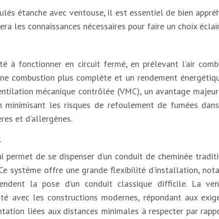
ulés étanche avec ventouse, il est essentiel de bien appr
era les connaissances nécessaires pour faire un choix éclair
é à fonctionner en circuit fermé, en prélevant l’air comb
une combustion plus complète et un rendement énergétiqu
 ventilation mécanique contrôlée (VMC), un avantage majeu
 minimisant les risques de refoulement de fumées dans l’
ères et d’allergènes.
s
permet de se dispenser d’un conduit de cheminée traditio
Ce système offre une grande flexibilité d’installation, 
endent la pose d’un conduit classique difficile. La ve
bilité avec les constructions modernes, répondant aux e
ation liées aux distances minimales à respecter par rappor