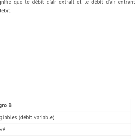
fie que le débit d’air extrait et le débit d’air entrant
ébit.
gro B
lables (débit variable)
evé