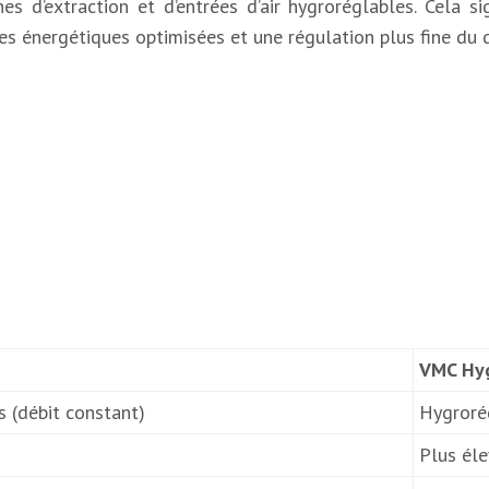
’extraction et d’entrées d’air hygroréglables. Cela signi
es énergétiques optimisées et une régulation plus fine du d
VMC Hy
s (débit constant)
Hygrorég
Plus él